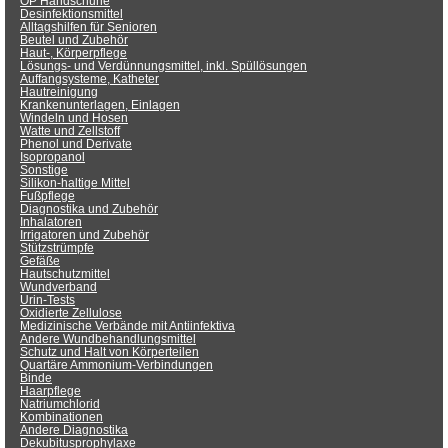
OP Handschuhe
Desinfektionsmittel
Alltagshilfen für Senioren
Beutel und Zubehör
Haut-, Körperpflege
Lösungs- und Verdünnungsmittel, inkl. Spüllösungen
Auffangsysteme, Katheter
Hautreinigung
Krankenunterlagen, Einlagen
Windeln und Hosen
Watte und Zellstoff
Phenol und Derivate
Isopropanol
Sonstige
Silikon-haltige Mittel
Fußpflege
Diagnostika und Zubehör
Inhalatoren
Irrigatoren und Zubehör
Stützstrümpfe
Gefäße
Hautschutzmittel
Wundverband
Urin-Tests
Oxidierte Zellulose
Medizinische Verbände mit Antiinfektiva
Andere Wundbehandlungsmittel
Schutz und Halt von Körperteilen
Quartäre Ammonium-Verbindungen
Binde
Haarpflege
Natriumchlorid
Kombinationen
Andere Diagnostika
Dekubitusprophylaxe