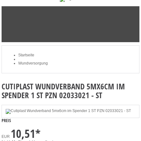
STARTSEITE
NEWSLETTER
MERKLISTE
MEIN KONTO
ZUM WARENKORB: 0 ARTIKEL / € 0,00
Startseite
Wundversorgung
CUTIPLAST WUNDVERBAND 5MX6CM IM
SPENDER 1 ST PZN 02033021 - ST
PREIS
10,51
*
EUR