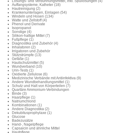
Lösungs- und Verdünnungsmittel, inkl. Spüllösungen (4)
Auffangsysteme, Katheter (18)
Hautreinigung (2)
Krankenunterlagen, Einlagen (54)
Windeln und Hosen (134)
Watte und Zellstoff (4)
Phenol und Derivate
Isopropanol
Sonstige (4)
Silikon-haltige Mittel (7)
Fußpflege (1)
Diagnostika und Zubehör (4)
Inhalatoren (2)
Irrigatoren und Zubehör
Stützstrümpfe (13)
Gefäße (1)
Hautschutzmittel (5)
Wundverband (10)
Urin-Tests (1)
Oxidierte Zellulose (6)
Medizinische Verbände mit Antiinfektiva (9)
Andere Wundbehandlungsmittel (1)
Schutz und Halt von Körperteilen (7)
Quartäre Ammonium-Verbindungen
Binde (3)
Haarpflege (1)
Natriumchlorid
Kombinationen (1)
Andere Diagnostika (2)
Dekubitusprophylaxe (1)
Glucose
Badezusätze
Hand-, Nagelpflege
Capsaicin und ähnliche Mittel
Hautpflege