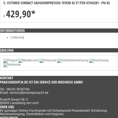
5. CUTIMED SORBACT SAUGKOMPRESSEN 7X9CM 42 ST PZN 07343281 - PK/42
429,90
*
€
INFORMATIONEN
Lieferung
ZAHLUNG
KONTAKT
PRAXISGROUP24.DE IST EIN SERVICE DER MEDINEXX GMBH
Tel.: 08191 9636766
Email: service@praxisgroup24.de
Rudolf-Diesel-Str. 5
86899 Landsberg am Lech
ÜBER UNS
Ihr günstiger Online-Fachhandel mit Schwerpunkt Praxisbedarf, Ernährung,
Wundversorgung, Desinfektion und Hygiene.
KATEGORIEN