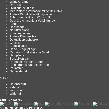
Wundverband
Urin-Tests
Oxidierte Zellulose
Medizinische Verbände mit Antiinfektiva
Andere Wundbehandlungsmittel
Schutz und Halt von Körperteilen
Quartäre Ammonium-Verbindungen
Binde
Haarpflege
Natriumchlorid
Kombinationen
Andere Diagnostika
Dekubitusprophylaxe
Glucose
Badezusätze
Hand-, Nagelpflege
Capsaicin und ähnliche Mittel
Hautpflege
Benzalkonium
Propanol, Kombinationen
Enthaarungs- und Bleichmittel
Rollatoren
Nahtmaterial
SERVICE
Datenschutz
Zahlung
Impressum
Widerruf
ZAHLUNGSARTEN
SOCIAL NETWORK - IN PROGRESS