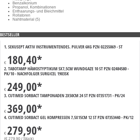
Benzalkonium
Propanol, Kombinationen
Enthaarungs- und Bleichmittel
Rollatoren
Nahtmaterial (5)
BESTSELLER
1. SEKUSEPT AKTIV INSTRUMENTENDES. PULVER 6KG PZN 02255069 - ST
180,40
*
€
2. TABOTAMP HÄMOSTYPTIKUM 5X7,5CM WUNDGAZE 10 ST PZN 02484580 -
PK/10 - NACHFOLGER SURGICEL 1903SK
249,00
*
€
3. CUTIMED SORBACT TAMPONADEN 2X50CM 24 ST PZN 07351731 - PK/24
369,00
*
€
4. CUTIMED SORBACT GEL KOMPRESSEN 7,5X15CM 12 ST PZN 07353440 - PK/12
279,90
*
€
(€ 279,90 / Stück)