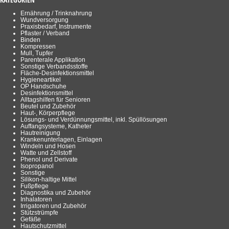
Ernährung / Trinknahrung
Wundversorgung
Praxisbedarf, Instrumente
Pflaster / Verband
Binden
Kompressen
Mull, Tupfer
Parenterale Applikation
Sonstige Verbandsstoffe
Fläche-Desinfektionsmittel
Hygieneartikel
OP Handschuhe
Desinfektionsmittel
Alltagshilfen für Senioren
Beutel und Zubehör
Haut-, Körperpflege
Lösungs- und Verdünnungsmittel, inkl. Spüllösungen
Auffangsysteme, Katheter
Hautreinigung
Krankenunterlagen, Einlagen
Windeln und Hosen
Watte und Zellstoff
Phenol und Derivate
Isopropanol
Sonstige
Silikon-haltige Mittel
Fußpflege
Diagnostika und Zubehör
Inhalatoren
Irrigatoren und Zubehör
Stützstrümpfe
Gefäße
Hautschutzmittel