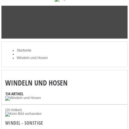
STARTSEITE
NEWSLETTER
MERKLISTE
MEIN KONTO
ZUM WARENKORB: 0 ARTIKEL / € 0,00
Startseite
Windeln und Hosen
WINDELN UND HOSEN
134 ARTIKEL
(20 Artikel)
WINDEL - SONSTIGE