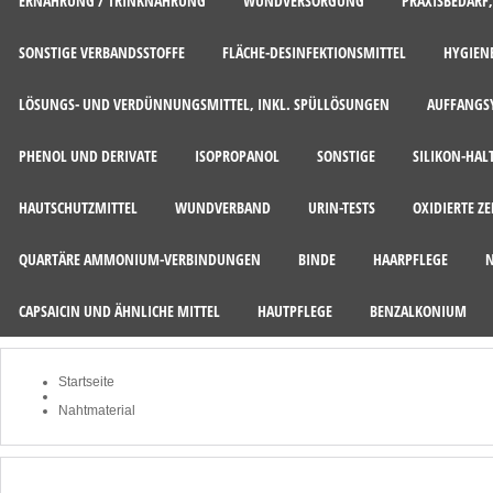
ERNÄHRUNG / TRINKNAHRUNG
WUNDVERSORGUNG
PRAXISBEDARF
SONSTIGE VERBANDSSTOFFE
FLÄCHE-DESINFEKTIONSMITTEL
HYGIEN
LÖSUNGS- UND VERDÜNNUNGSMITTEL, INKL. SPÜLLÖSUNGEN
AUFFANGSY
PHENOL UND DERIVATE
ISOPROPANOL
SONSTIGE
SILIKON-HAL
HAUTSCHUTZMITTEL
WUNDVERBAND
URIN-TESTS
OXIDIERTE Z
QUARTÄRE AMMONIUM-VERBINDUNGEN
BINDE
HAARPFLEGE
CAPSAICIN UND ÄHNLICHE MITTEL
HAUTPFLEGE
BENZALKONIUM
Startseite
Nahtmaterial