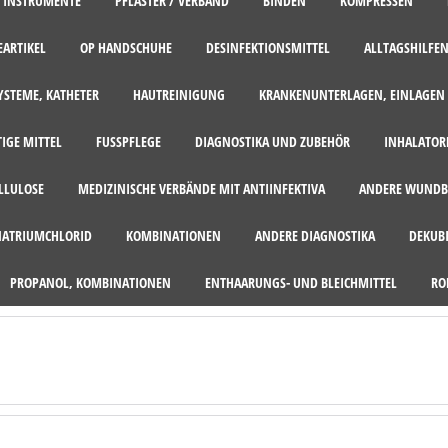
, INSTRUMENTE
PFLASTER / VERBAND
BINDEN
KOMPRESSEN
EARTIKEL
OP HANDSCHUHE
DESINFEKTIONSMITTEL
ALLTAGSHILFEN
STEME, KATHETER
HAUTREINIGUNG
KRANKENUNTERLAGEN, EINLAGEN
TIGE MITTEL
FUSSPFLEGE
DIAGNOSTIKA UND ZUBEHÖR
INHALATOR
ELLULOSE
MEDIZINISCHE VERBÄNDE MIT ANTIINFEKTIVA
ANDERE WUNDB
NATRIUMCHLORID
KOMBINATIONEN
ANDERE DIAGNOSTIKA
DEKUB
PROPANOL, KOMBINATIONEN
ENTHAARUNGS- UND BLEICHMITTEL
RO