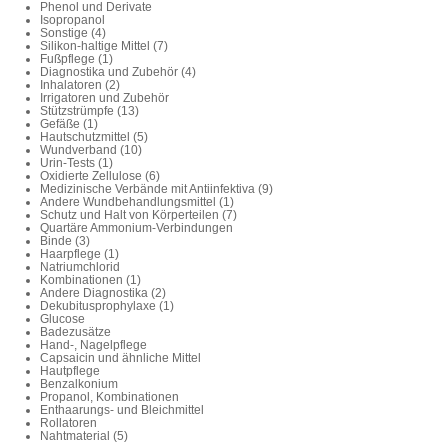
Phenol und Derivate
Isopropanol
Sonstige (4)
Silikon-haltige Mittel (7)
Fußpflege (1)
Diagnostika und Zubehör (4)
Inhalatoren (2)
Irrigatoren und Zubehör
Stützstrümpfe (13)
Gefäße (1)
Hautschutzmittel (5)
Wundverband (10)
Urin-Tests (1)
Oxidierte Zellulose (6)
Medizinische Verbände mit Antiinfektiva (9)
Andere Wundbehandlungsmittel (1)
Schutz und Halt von Körperteilen (7)
Quartäre Ammonium-Verbindungen
Binde (3)
Haarpflege (1)
Natriumchlorid
Kombinationen (1)
Andere Diagnostika (2)
Dekubitusprophylaxe (1)
Glucose
Badezusätze
Hand-, Nagelpflege
Capsaicin und ähnliche Mittel
Hautpflege
Benzalkonium
Propanol, Kombinationen
Enthaarungs- und Bleichmittel
Rollatoren
Nahtmaterial (5)