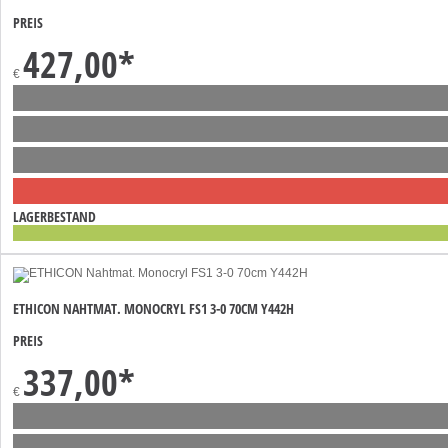
PREIS
427,00
*
€
LAGERBESTAND
ETHICON NAHTMAT. MONOCRYL FS1 3-0 70CM Y442H
PREIS
337,00
*
€