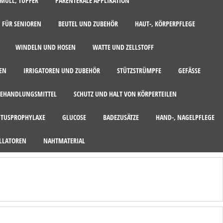
MULL, TUPFER
PARENTERALE APPLIKATION
 FÜR SENIOREN
BEUTEL UND ZUBEHÖR
HAUT-, KÖRPERPFLEGE
WINDELN UND HOSEN
WATTE UND ZELLSTOFF
EN
IRRIGATOREN UND ZUBEHÖR
STÜTZSTRÜMPFE
GEFÄSSE
EHANDLUNGSMITTEL
SCHUTZ UND HALT VON KÖRPERTEILEN
ITUSPROPHYLAXE
GLUCOSE
BADEZUSÄTZE
HAND-, NAGELPFLEGE
LLATOREN
NAHTMATERIAL