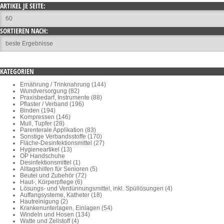
ARTIKEL JE SEITE:
SORTIEREN NACH:
KATEGORIEN
Ernährung / Trinknahrung (144)
Wundversorgung (82)
Praxisbedarf, Instrumente (88)
Pflaster / Verband (196)
Binden (194)
Kompressen (146)
Mull, Tupfer (28)
Parenterale Applikation (83)
Sonstige Verbandsstoffe (170)
Fläche-Desinfektionsmittel (27)
Hygieneartikel (13)
OP Handschuhe
Desinfektionsmittel (1)
Alltagshilfen für Senioren (5)
Beutel und Zubehör (72)
Haut-, Körperpflege (6)
Lösungs- und Verdünnungsmittel, inkl. Spüllösungen (4)
Auffangsysteme, Katheter (18)
Hautreinigung (2)
Krankenunterlagen, Einlagen (54)
Windeln und Hosen (134)
Watte und Zellstoff (4)