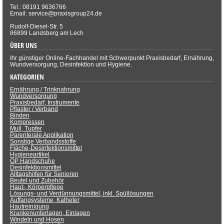
Tel.: 08191 9636766
Email: service@praxisgroup24.de
Rudolf-Diesel-Str. 5
86899 Landsberg am Lech
ÜBER UNS
Ihr günstiger Online-Fachhandel mit Schwerpunkt Praxisbedarf, Ernährung,
Wundversorgung, Desinfektion und Hygiene.
KATEGORIEN
Ernährung / Trinknahrung
Wundversorgung
Praxisbedarf, Instrumente
Pflaster / Verband
Binden
Kompressen
Mull, Tupfer
Parenterale Applikation
Sonstige Verbandsstoffe
Fläche-Desinfektionsmittel
Hygieneartikel
OP Handschuhe
Desinfektionsmittel
Alltagshilfen für Senioren
Beutel und Zubehör
Haut-, Körperpflege
Lösungs- und Verdünnungsmittel, inkl. Spüllösungen
Auffangsysteme, Katheter
Hautreinigung
Krankenunterlagen, Einlagen
Windeln und Hosen