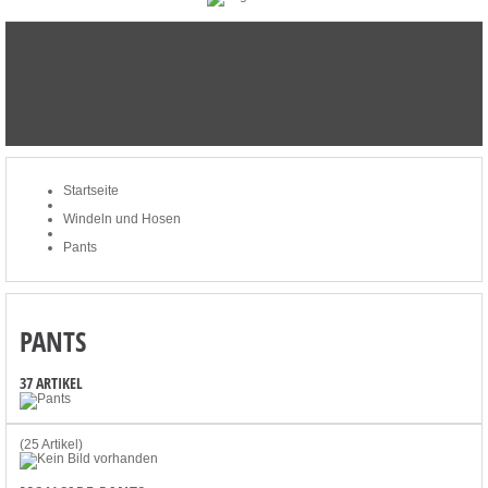
STARTSEITE
NEWSLETTER
MERKLISTE
MEIN KONTO
ZUM WARENKORB: 0 ARTIKEL / € 0,00
Startseite
Windeln und Hosen
Pants
PANTS
37 ARTIKEL
(25 Artikel)