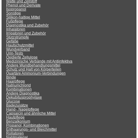
Watte und Zellstoff
Phenol und Derivate
Isopropanol
Sonstige
Silikon-haltige Mittel
Fußpflege
Diagnostika und Zubehör
Inhalatoren
Irrigatoren und Zubehör
Stützstrümpfe
Gefäße
Hautschutzmittel
Wundverband
Urin-Tests
Oxidierte Zellulose
Medizinische Verbände mit Antiinfektiva
Andere Wundbehandlungsmittel
Schutz und Halt von Körperteilen
Quartäre Ammonium-Verbindungen
Binde
Haarpflege
Natriumchlorid
Kombinationen
Andere Diagnostika
Dekubitusprophylaxe
Glucose
Badezusätze
Hand-, Nagelpflege
Capsaicin und ähnliche Mittel
Hautpflege
Benzalkonium
Propanol, Kombinationen
Enthaarungs- und Bleichmittel
Rollatoren
Nahtmaterial