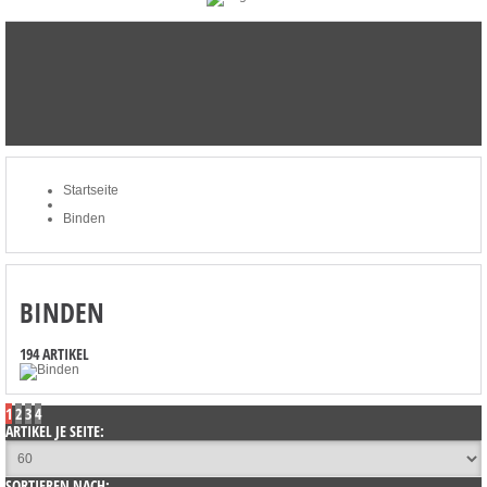
STARTSEITE
NEWSLETTER
MERKLISTE
MEIN KONTO
ZUM WARENKORB: 0 ARTIKEL / € 0,00
Startseite
Binden
BINDEN
194 ARTIKEL
1
2
3
4
ARTIKEL JE SEITE:
SORTIEREN NACH: