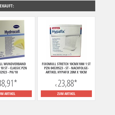
GEKAUFT:
LL WUNDVERBAND
FIXOMULL STRETCH 10CMX10M 1 ST
10 ST - CLASSIC PZN
PZN 04539523 - ST - NACHFOLGE-
12923 - PK/10
ARTIKEL HYPAFIX 20M X 10CM
38,91
*
23,88
*
€
UM ARTIKEL
ZUM ARTIKEL