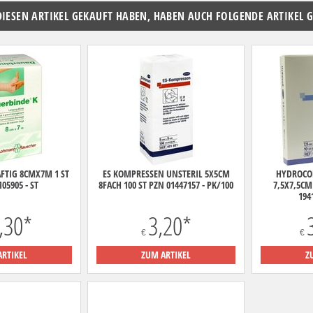
DIESEN ARTIKEL GEKAUFT HABEN, HABEN AUCH FOLGENDE ARTIKEL 
FTIG 8CMX7M 1 ST
ES KOMPRESSEN UNSTERIL 5X5CM
HYDROCO
105905 - ST
8FACH 100 ST PZN 01447157 - PK/100
7,5X7,5CM 
194
,30
*
3,20
*
€
€
ARTIKEL
ZUM ARTIKEL
Z