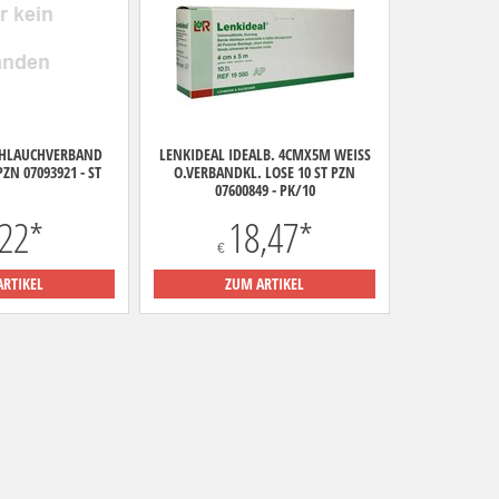
CHLAUCHVERBAND
LENKIDEAL IDEALB. 4CMX5M WEISS O
ZN 07093921 - ST
.VERBANDKL. LOSE 10 ST PZN 0
7600849 - PK/10
,22
*
18,47
*
€
ARTIKEL
ZUM ARTIKEL