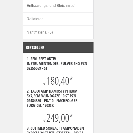
Enthaarungs- und Bleichmittel
Rollatoren
Nahtmaterial (5)
BESTSELLER
1. SEKUSEPT AKTIV
INSTRUMENTENDES. PULVER 6KG PZN
02255069 - ST
180,40
*
€
2. TABOTAMP HÄMOSTYPTIKUM
5X7,5CM WUNDGAZE 10 ST PZN
02484580 - PK/10 - NACHFOLGER
SURGICEL 1903SK
249,00
*
€
3. CUTIMED SORBACT TAMPONADEN
2X50CM 24 ST PZN 07351731 - PK/24