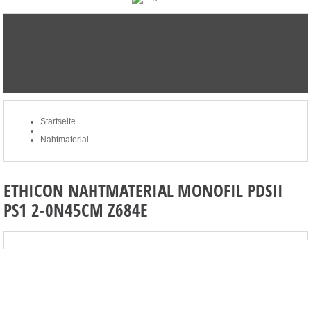
STARTSEITE
NEWSLETTER
MERKLISTE
MEIN KONTO
ZUM WARENKORB: 0 ARTIKEL / € 0,00
Startseite
Nahtmaterial
ETHICON NAHTMATERIAL MONOFIL PDSII
PS1 2-0N45CM Z684E