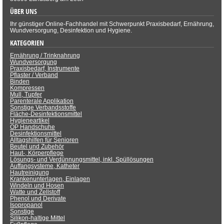
ÜBER UNS
Ihr günstiger Online-Fachhandel mit Schwerpunkt Praxisbedarf, Ernährung,
Wundversorgung, Desinfektion und Hygiene.
KATEGORIEN
Ernährung / Trinknahrung
Wundversorgung
Praxisbedarf, Instrumente
Pflaster / Verband
Binden
Kompressen
Mull, Tupfer
Parenterale Applikation
Sonstige Verbandsstoffe
Fläche-Desinfektionsmittel
Hygieneartikel
OP Handschuhe
Desinfektionsmittel
Alltagshilfen für Senioren
Beutel und Zubehör
Haut-, Körperpflege
Lösungs- und Verdünnungsmittel, inkl. Spüllösungen
Auffangsysteme, Katheter
Hautreinigung
Krankenunterlagen, Einlagen
Windeln und Hosen
Watte und Zellstoff
Phenol und Derivate
Isopropanol
Sonstige
Silikon-haltige Mittel