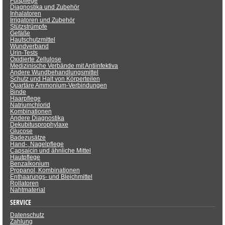
Fußpflege
Diagnostika und Zubehör
Inhalatoren
Irrigatoren und Zubehör
Stützstrümpfe
Gefäße
Hautschutzmittel
Wundverband
Urin-Tests
Oxidierte Zellulose
Medizinische Verbände mit Antiinfektiva
Andere Wundbehandlungsmittel
Schutz und Halt von Körperteilen
Quartäre Ammonium-Verbindungen
Binde
Haarpflege
Natriumchlorid
Kombinationen
Andere Diagnostika
Dekubitusprophylaxe
Glucose
Badezusätze
Hand-, Nagelpflege
Capsaicin und ähnliche Mittel
Hautpflege
Benzalkonium
Propanol, Kombinationen
Enthaarungs- und Bleichmittel
Rollatoren
Nahtmaterial
SERVICE
Datenschutz
Zahlung