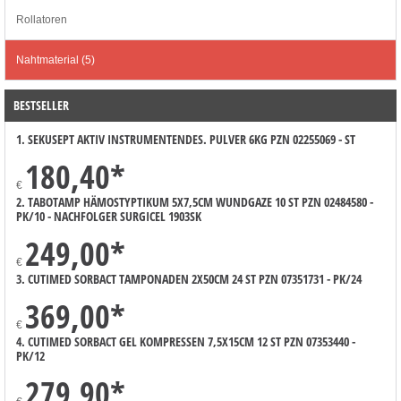
Rollatoren
Nahtmaterial (5)
BESTSELLER
1. SEKUSEPT AKTIV INSTRUMENTENDES. PULVER 6KG PZN 02255069 - ST
180,40
*
€
2. TABOTAMP HÄMOSTYPTIKUM 5X7,5CM WUNDGAZE 10 ST PZN 02484580 -
PK/10 - NACHFOLGER SURGICEL 1903SK
249,00
*
€
3. CUTIMED SORBACT TAMPONADEN 2X50CM 24 ST PZN 07351731 - PK/24
369,00
*
€
4. CUTIMED SORBACT GEL KOMPRESSEN 7,5X15CM 12 ST PZN 07353440 -
PK/12
279,90
*