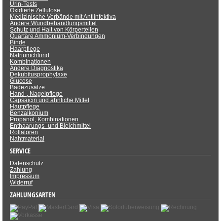
Urin-Tests
Oxidierte Zellulose
Medizinische Verbände mit Antiinfektiva
Andere Wundbehandlungsmittel
Schutz und Halt von Körperteilen
Quartäre Ammonium-Verbindungen
Binde
Haarpflege
Natriumchlorid
Kombinationen
Andere Diagnostika
Dekubitusprophylaxe
Glucose
Badezusätze
Hand-, Nagelpflege
Capsaicin und ähnliche Mittel
Hautpflege
Benzalkonium
Propanol, Kombinationen
Enthaarungs- und Bleichmittel
Rollatoren
Nahtmaterial
SERVICE
Datenschutz
Zahlung
Impressum
Widerruf
ZAHLUNGSARTEN