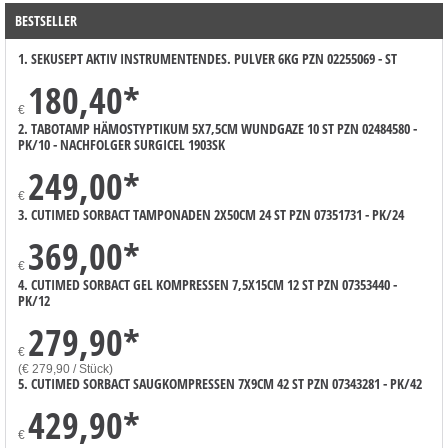
BESTSELLER
1. SEKUSEPT AKTIV INSTRUMENTENDES. PULVER 6KG PZN 02255069 - ST
180,40
*
€
2. TABOTAMP HÄMOSTYPTIKUM 5X7,5CM WUNDGAZE 10 ST PZN 02484580 -
PK/10 - NACHFOLGER SURGICEL 1903SK
249,00
*
€
3. CUTIMED SORBACT TAMPONADEN 2X50CM 24 ST PZN 07351731 - PK/24
369,00
*
€
4. CUTIMED SORBACT GEL KOMPRESSEN 7,5X15CM 12 ST PZN 07353440 -
PK/12
279,90
*
€
(€ 279,90 / Stück)
5. CUTIMED SORBACT SAUGKOMPRESSEN 7X9CM 42 ST PZN 07343281 - PK/42
429,90
*
€