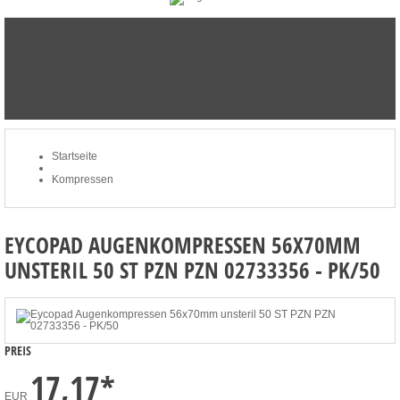
STARTSEITE
NEWSLETTER
MERKLISTE
MEIN KONTO
ZUM WARENKORB: 0 ARTIKEL / € 0,00
Startseite
Kompressen
EYCOPAD AUGENKOMPRESSEN 56X70MM
UNSTERIL 50 ST PZN PZN 02733356 - PK/50
PREIS
17,17
*
EUR