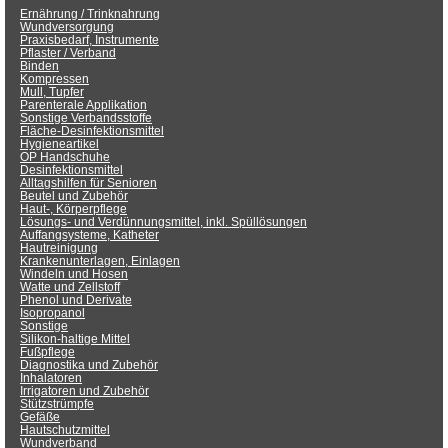
Ernährung / Trinknahrung
Wundversorgung
Praxisbedarf, Instrumente
Pflaster / Verband
Binden
Kompressen
Mull, Tupfer
Parenterale Applikation
Sonstige Verbandsstoffe
Fläche-Desinfektionsmittel
Hygieneartikel
OP Handschuhe
Desinfektionsmittel
Alltagshilfen für Senioren
Beutel und Zubehör
Haut-, Körperpflege
Lösungs- und Verdünnungsmittel, inkl. Spüllösungen
Auffangsysteme, Katheter
Hautreinigung
Krankenunterlagen, Einlagen
Windeln und Hosen
Watte und Zellstoff
Phenol und Derivate
Isopropanol
Sonstige
Silikon-haltige Mittel
Fußpflege
Diagnostika und Zubehör
Inhalatoren
Irrigatoren und Zubehör
Stützstrümpfe
Gefäße
Hautschutzmittel
Wundverband