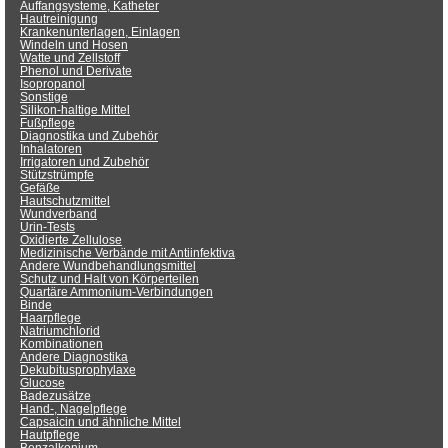
Auffangsysteme, Katheter
Hautreinigung
Krankenunterlagen, Einlagen
Windeln und Hosen
Watte und Zellstoff
Phenol und Derivate
Isopropanol
Sonstige
Silikon-haltige Mittel
Fußpflege
Diagnostika und Zubehör
Inhalatoren
Irrigatoren und Zubehör
Stützstrümpfe
Gefäße
Hautschutzmittel
Wundverband
Urin-Tests
Oxidierte Zellulose
Medizinische Verbände mit Antiinfektiva
Andere Wundbehandlungsmittel
Schutz und Halt von Körperteilen
Quartäre Ammonium-Verbindungen
Binde
Haarpflege
Natriumchlorid
Kombinationen
Andere Diagnostika
Dekubitusprophylaxe
Glucose
Badezusätze
Hand-, Nagelpflege
Capsaicin und ähnliche Mittel
Hautpflege
Benzalkonium