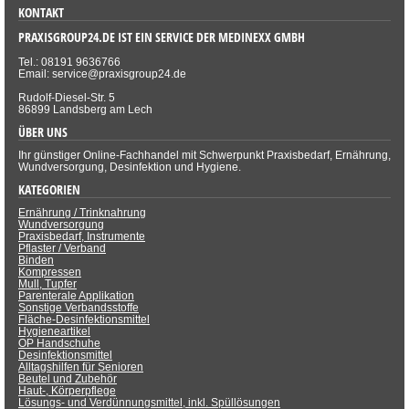
KONTAKT
PRAXISGROUP24.DE IST EIN SERVICE DER MEDINEXX GMBH
Tel.: 08191 9636766
Email: service@praxisgroup24.de
Rudolf-Diesel-Str. 5
86899 Landsberg am Lech
ÜBER UNS
Ihr günstiger Online-Fachhandel mit Schwerpunkt Praxisbedarf, Ernährung,
Wundversorgung, Desinfektion und Hygiene.
KATEGORIEN
Ernährung / Trinknahrung
Wundversorgung
Praxisbedarf, Instrumente
Pflaster / Verband
Binden
Kompressen
Mull, Tupfer
Parenterale Applikation
Sonstige Verbandsstoffe
Fläche-Desinfektionsmittel
Hygieneartikel
OP Handschuhe
Desinfektionsmittel
Alltagshilfen für Senioren
Beutel und Zubehör
Haut-, Körperpflege
Lösungs- und Verdünnungsmittel, inkl. Spüllösungen