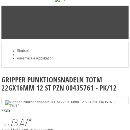
STARTSEITE
NEWSLETTER
MERKLISTE
MEIN KONTO
ZUM WARENKORB: 0 ARTIKEL / € 0,00
Startseite
Parenterale Applikation
GRIPPER PUNKTIONSNADELN TOTM
22GX16MM 12 ST PZN 00435761 - PK/12
PREIS
73,47
*
EUR
* inkl. MwSt.
zzgl. Versandkosten