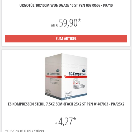
URGOTÜL 10X10CM WUNDGAZE 10 ST PZN 00879506 - PK/10
59,90
*
ab
€
ZUM ARTIKEL
ES KOMPRESSEN STERIL 7,5X7,5CM 8FACH 25X2 ST PZN 01407063 - PK/25X2
4,27
*
€
50 Stück (€ 0,09 / Stück)