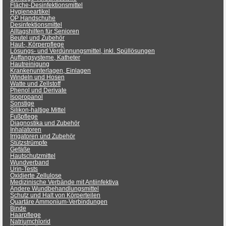
Fläche-Desinfektionsmittel
Hygieneartikel
OP Handschuhe
Desinfektionsmittel
Alltagshilfen für Senioren
Beutel und Zubehör
Haut-, Körperpflege
Lösungs- und Verdünnungsmittel, inkl. Spüllösungen
Auffangsysteme, Katheter
Hautreinigung
Krankenunterlagen, Einlagen
Windeln und Hosen
Watte und Zellstoff
Phenol und Derivate
Isopropanol
Sonstige
Silikon-haltige Mittel
Fußpflege
Diagnostika und Zubehör
Inhalatoren
Irrigatoren und Zubehör
Stützstrümpfe
Gefäße
Hautschutzmittel
Wundverband
Urin-Tests
Oxidierte Zellulose
Medizinische Verbände mit Antiinfektiva
Andere Wundbehandlungsmittel
Schutz und Halt von Körperteilen
Quartäre Ammonium-Verbindungen
Binde
Haarpflege
Natriumchlorid