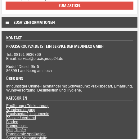
ZUM ARTIKEL
ZUSATZINFORMATIONEN
KONTAKT
PRAXISGROUP24.DE IST EIN SERVICE DER MEDINEXX GMBH
Tel.: 08191 9636766
Email: service@praxisgroup24.de
Rudolf-Diesel-Str. 5
86899 Landsberg am Lech
ÜBER UNS
Ihr günstiger Online-Fachhandel mit Schwerpunkt Praxisbedarf, Ernährung,
Wundversorgung, Desinfektion und Hygiene.
KATEGORIEN
Ernährung / Trinknahrung
Wundversorgung
Praxisbedarf, Instrumente
Pflaster / Verband
Binden
Kompressen
Mull, Tupfer
Parenterale Applikation
Sonstige Verbandsstoffe