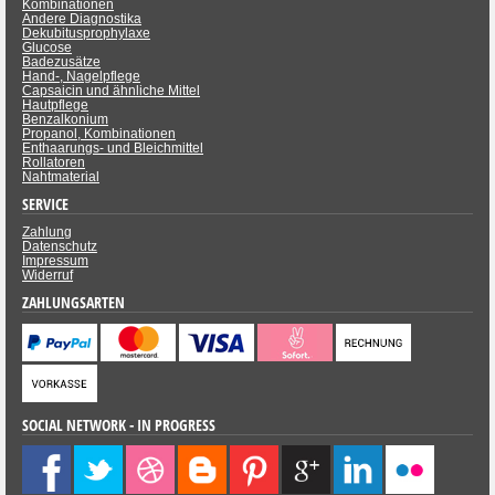
Kombinationen
Andere Diagnostika
Dekubitusprophylaxe
Glucose
Badezusätze
Hand-, Nagelpflege
Capsaicin und ähnliche Mittel
Hautpflege
Benzalkonium
Propanol, Kombinationen
Enthaarungs- und Bleichmittel
Rollatoren
Nahtmaterial
SERVICE
Zahlung
Datenschutz
Impressum
Widerruf
ZAHLUNGSARTEN
SOCIAL NETWORK - IN PROGRESS