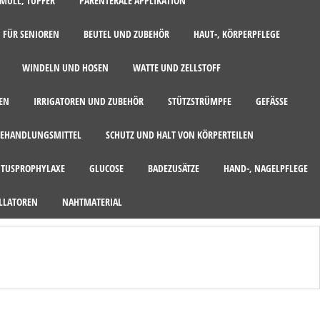
MULL, TUPFER
PARENTERALE APPLIKATION
 FÜR SENIOREN
BEUTEL UND ZUBEHÖR
HAUT-, KÖRPERPFLEGE
WINDELN UND HOSEN
WATTE UND ZELLSTOFF
EN
IRRIGATOREN UND ZUBEHÖR
STÜTZSTRÜMPFE
GEFÄSSE
EHANDLUNGSMITTEL
SCHUTZ UND HALT VON KÖRPERTEILEN
ITUSPROPHYLAXE
GLUCOSE
BADEZUSÄTZE
HAND-, NAGELPFLEGE
LLATOREN
NAHTMATERIAL