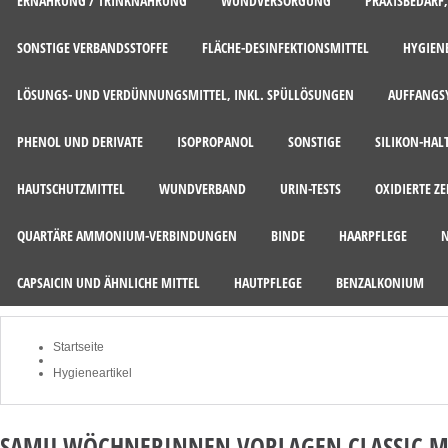
ERNÄHRUNG / TRINKNAHRUNG
WUNDVERSORGUNG
PRAXISBEDARF
SONSTIGE VERBANDSSTOFFE
FLÄCHE-DESINFEKTIONSMITTEL
HYGIEN
LÖSUNGS- UND VERDÜNNUNGSMITTEL, INKL. SPÜLLÖSUNGEN
AUFFANGSY
PHENOL UND DERIVATE
ISOPROPANOL
SONSTIGE
SILIKON-HAL
HAUTSCHUTZMITTEL
WUNDVERBAND
URIN-TESTS
OXIDIERTE Z
QUARTÄRE AMMONIUM-VERBINDUNGEN
BINDE
HAARPFLEGE
CAPSAICIN UND ÄHNLICHE MITTEL
HAUTPFLEGE
BENZALKONIUM
Startseite
Hygieneartikel
SAMU WÖCHNERINNEN VORLAGEN CLASSIC MIN