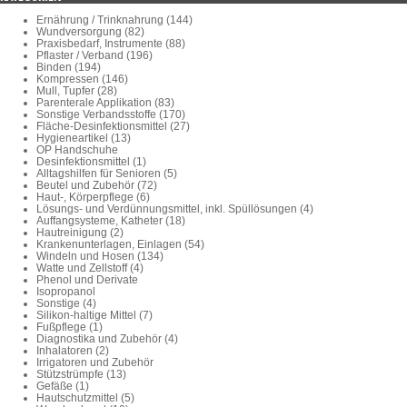
Ernährung / Trinknahrung (144)
Wundversorgung (82)
Praxisbedarf, Instrumente (88)
Pflaster / Verband (196)
Binden (194)
Kompressen (146)
Mull, Tupfer (28)
Parenterale Applikation (83)
Sonstige Verbandsstoffe (170)
Fläche-Desinfektionsmittel (27)
Hygieneartikel (13)
OP Handschuhe
Desinfektionsmittel (1)
Alltagshilfen für Senioren (5)
Beutel und Zubehör (72)
Haut-, Körperpflege (6)
Lösungs- und Verdünnungsmittel, inkl. Spüllösungen (4)
Auffangsysteme, Katheter (18)
Hautreinigung (2)
Krankenunterlagen, Einlagen (54)
Windeln und Hosen (134)
Watte und Zellstoff (4)
Phenol und Derivate
Isopropanol
Sonstige (4)
Silikon-haltige Mittel (7)
Fußpflege (1)
Diagnostika und Zubehör (4)
Inhalatoren (2)
Irrigatoren und Zubehör
Stützstrümpfe (13)
Gefäße (1)
Hautschutzmittel (5)