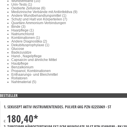
Wundverband (10)
Urin-Tests (1)
Oxidierte Zellulose (6)
Medizinische Verbände mit Antiinfektiva (9)
Andere Wundbehandlungsmittel (1)
Schutz und Halt von Körperteilen (7)
Quartäre Ammonium-Verbindungen
Binde (3)
Haarpflege (1)
Natriumchlorid
Kombinationen (1)
Andere Diagnostika (2)
Dekubitusprophylaxe (1)
Glucose
Badezusätze
Hand-, Nagelpflege
Capsaicin und ähnliche Mittel
Hautpflege
Benzalkonium
Propanol, Kombinationen
Enthaarungs- und Bleichmittel
Rollatoren
Nahtmaterial (5)
BESTSELLER
1. SEKUSEPT AKTIV INSTRUMENTENDES. PULVER 6KG PZN 02255069 - ST
180,40
*
€
2. TABOTAMP HÄMOSTYPTIKUM 5X7,5CM WUNDGAZE 10 ST PZN 02484580 - PK/10 