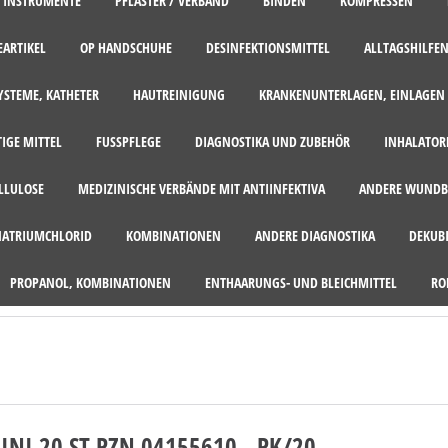
, INSTRUMENTE
PFLASTER / VERBAND
BINDEN
KOMPRESSEN
EARTIKEL
OP HANDSCHUHE
DESINFEKTIONSMITTEL
ALLTAGSHILFEN
STEME, KATHETER
HAUTREINIGUNG
KRANKENUNTERLAGEN, EINLAGEN
TIGE MITTEL
FUSSPFLEGE
DIAGNOSTIKA UND ZUBEHÖR
INHALATOR
ELLULOSE
MEDIZINISCHE VERBÄNDE MIT ANTIINFEKTIVA
ANDERE WUNDB
NATRIUMCHLORID
KOMBINATIONEN
ANDERE DIAGNOSTIKA
DEKUB
PROPANOL, KOMBINATIONEN
ENTHAARUNGS- UND BLEICHMITTEL
RO
I 20 ST PZN 04155610 - PK/20