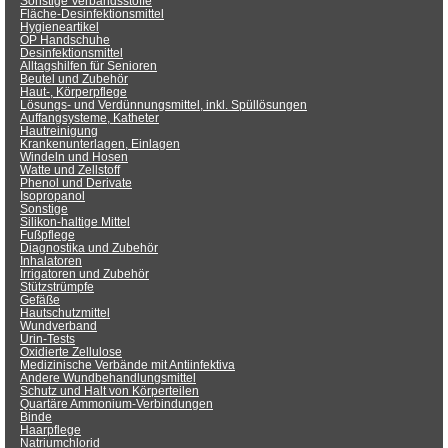
Sonstige Verbandsstoffe
Fläche-Desinfektionsmittel
Hygieneartikel
OP Handschuhe
Desinfektionsmittel
Alltagshilfen für Senioren
Beutel und Zubehör
Haut-, Körperpflege
Lösungs- und Verdünnungsmittel, inkl. Spüllösungen
Auffangsysteme, Katheter
Hautreinigung
Krankenunterlagen, Einlagen
Windeln und Hosen
Watte und Zellstoff
Phenol und Derivate
Isopropanol
Sonstige
Silikon-haltige Mittel
Fußpflege
Diagnostika und Zubehör
Inhalatoren
Irrigatoren und Zubehör
Stützstrümpfe
Gefäße
Hautschutzmittel
Wundverband
Urin-Tests
Oxidierte Zellulose
Medizinische Verbände mit Antiinfektiva
Andere Wundbehandlungsmittel
Schutz und Halt von Körperteilen
Quartäre Ammonium-Verbindungen
Binde
Haarpflege
Natriumchlorid