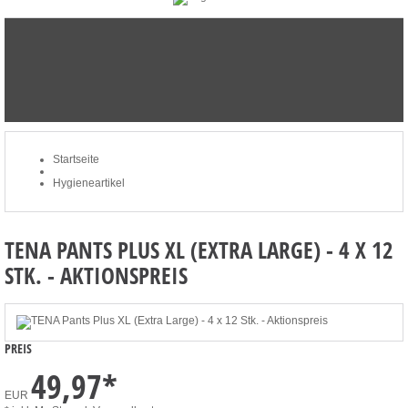
STARTSEITE
NEWSLETTER
MERKLISTE
MEIN KONTO
ZUM WARENKORB: 0 ARTIKEL / € 0,00
Startseite
Hygieneartikel
TENA PANTS PLUS XL (EXTRA LARGE) - 4 X 12
STK. - AKTIONSPREIS
PREIS
49,97
*
EUR