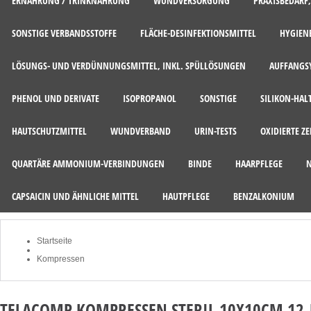
ERNÄHRUNG / TRINKNAHRUNG
WUNDVERSORGUNG
PRAXISBEDARF
SONSTIGE VERBANDSSTOFFE
FLÄCHE-DESINFEKTIONSMITTEL
HYGIEN
LÖSUNGS- UND VERDÜNNUNGSMITTEL, INKL. SPÜLLÖSUNGEN
AUFFANGSY
PHENOL UND DERIVATE
ISOPROPANOL
SONSTIGE
SILIKON-HAL
HAUTSCHUTZMITTEL
WUNDVERBAND
URIN-TESTS
OXIDIERTE Z
QUARTÄRE AMMONIUM-VERBINDUNGEN
BINDE
HAARPFLEGE
CAPSAICIN UND ÄHNLICHE MITTEL
HAUTPFLEGE
BENZALKONIUM
Startseite
Kompressen
TELACOMP KOMPRESSEN STERIL 10X10CM 12-F