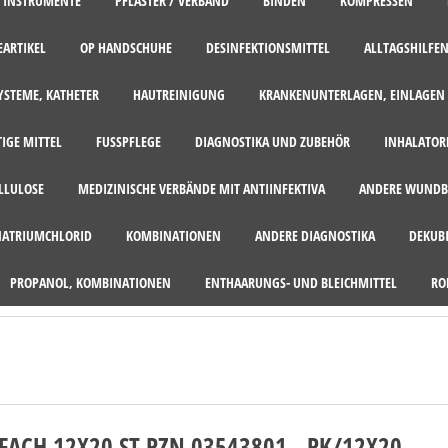
, INSTRUMENTE
PFLASTER / VERBAND
BINDEN
KOMPRESSEN
EARTIKEL
OP HANDSCHUHE
DESINFEKTIONSMITTEL
ALLTAGSHILFEN
STEME, KATHETER
HAUTREINIGUNG
KRANKENUNTERLAGEN, EINLAGEN
TIGE MITTEL
FUSSPFLEGE
DIAGNOSTIKA UND ZUBEHÖR
INHALATOR
ELLULOSE
MEDIZINISCHE VERBÄNDE MIT ANTIINFEKTIVA
ANDERE WUNDB
NATRIUMCHLORID
KOMBINATIONEN
ANDERE DIAGNOSTIKA
DEKUB
PROPANOL, KOMBINATIONEN
ENTHAARUNGS- UND BLEICHMITTEL
RO
ACH 12X20 ST PZN 03543801 - PK/12X20