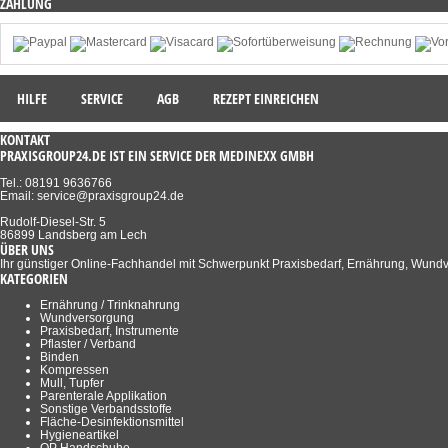
ZAHLUNG
HILFE
SERVICE
AGB
REZEPT EINREICHEN
KONTAKT
PRAXISGROUP24.DE IST EIN SERVICE DER MEDINEXX GMBH
Tel.: 08191 9636766
Email: service@praxisgroup24.de
Rudolf-Diesel-Str. 5
86899 Landsberg am Lech
ÜBER UNS
Ihr günstiger Online-Fachhandel mit Schwerpunkt Praxisbedarf, Ernährung, Wund
KATEGORIEN
Ernährung / Trinknahrung
Wundversorgung
Praxisbedarf, Instrumente
Pflaster / Verband
Binden
Kompressen
Mull, Tupfer
Parenterale Applikation
Sonstige Verbandsstoffe
Fläche-Desinfektionsmittel
Hygieneartikel