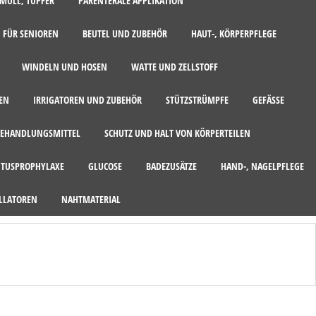
MULL, TUPFER
PARENTERALE APPLIKATION
 FÜR SENIOREN
BEUTEL UND ZUBEHÖR
HAUT-, KÖRPERPFLEGE
WINDELN UND HOSEN
WATTE UND ZELLSTOFF
EN
IRRIGATOREN UND ZUBEHÖR
STÜTZSTRÜMPFE
GEFÄSSE
EHANDLUNGSMITTEL
SCHUTZ UND HALT VON KÖRPERTEILEN
ITUSPROPHYLAXE
GLUCOSE
BADEZUSÄTZE
HAND-, NAGELPFLEGE
LLATOREN
NAHTMATERIAL