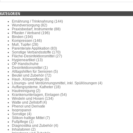
KATEGORIEN
Ernährung / Trinknahrung (144)
Wundversorgung (82)
Praxisbedarf, Instrumente (88)
Pflaster / Verband (196)
Binden (194)
Kompressen (146)
Mull, Tupfer (28)
Parenterale Applikation (83)
Sonstige Verbandsstoffe (170)
Fläche-Desinfektionsmittel (27)
Hygieneartikel (13)
OP Handschuhe
Desinfektionsmittel (1)
Alltagshilfen für Senioren (5)
Beutel und Zubehör (72)
Haut-, Körperpflege (6)
Lösungs- und Verdünnungsmittel, inkl. Spüllösungen (4)
Auffangsysteme, Katheter (18)
Hautreinigung (2)
Krankenunterlagen, Einlagen (54)
Windeln und Hosen (134)
Watte und Zellstoff (4)
Phenol und Derivate
Isopropanol
Sonstige (4)
Silikon-haltige Mittel (7)
Fußpflege (1)
Diagnostika und Zubehör (4)
Inhalatoren (2)