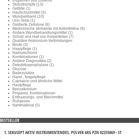
Irrigatoren und Zubehör
Stützstrümpfe (13)
Gefäße (1)
Hautschutzmittel (5)
Wundverband (10)
Urin-Tests (1)
Oxidierte Zellulose (6)
Medizinische Verbände mit Antiinfektiva (9)
Andere Wundbehandlungsmittel (1)
Schutz und Halt von Körperteilen (7)
Quartäre Ammonium-Verbindungen
Binde (3)
Haarpflege (1)
Natriumchlorid
Kombinationen (1)
Andere Diagnostika (2)
Dekubitusprophylaxe (1)
Glucose
Badezusätze
Hand-, Nagelpflege
Capsaicin und ähnliche Mittel
Hautpflege
Benzalkonium
Propanol, Kombinationen
Enthaarungs- und Bleichmittel
Rollatoren
Nahtmaterial (5)
BESTSELLER
1. SEKUSEPT AKTIV INSTRUMENTENDES. PULVER 6KG PZN 02255069 - ST