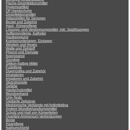
Fläche-Desinfektionsmittel
Hygieneartikel
OP Handschuhe
Desinfektionsmittel
Alltagshilfen für Senioren
Beutel und Zubehör
Haut-, Körperpflege
Lösungs- und Verdünnungsmittel, inkl. Spüllösungen
Auffangsysteme, Katheter
Hautreinigung
Krankenunterlagen, Einlagen
Windeln und Hosen
Watte und Zellstoff
Phenol und Derivate
Isopropanol
Sonstige
Silikon-haltige Mittel
Fußpflege
Diagnostika und Zubehör
Inhalatoren
Irrigatoren und Zubehör
Stützstrümpfe
Gefäße
Hautschutzmittel
Wundverband
Urin-Tests
Oxidierte Zellulose
Medizinische Verbände mit Antiinfektiva
Andere Wundbehandlungsmittel
Schutz und Halt von Körperteilen
Quartäre Ammonium-Verbindungen
Binde
Haarpflege
Natriumchlorid