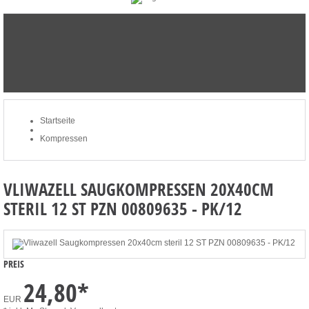
STARTSEITE
NEWSLETTER
MERKLISTE
MEIN KONTO
ZUM WARENKORB: 0 ARTIKEL / € 0,00
Startseite
Kompressen
VLIWAZELL SAUGKOMPRESSEN 20X40CM
STERIL 12 ST PZN 00809635 - PK/12
PREIS
24,80
*
EUR